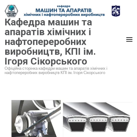
Перейти
до
Кафедра машин та
вмісту
(натисніть
апаратів хімічних і
Enter)
нафтопереробних
виробництв, КПІ ім.
Ігоря Сікорського
Офіційна сторінка кафедри машин та апаратів хімічних і
нафтопереробних виробництв КПІ ім. Ігоря Сікорського