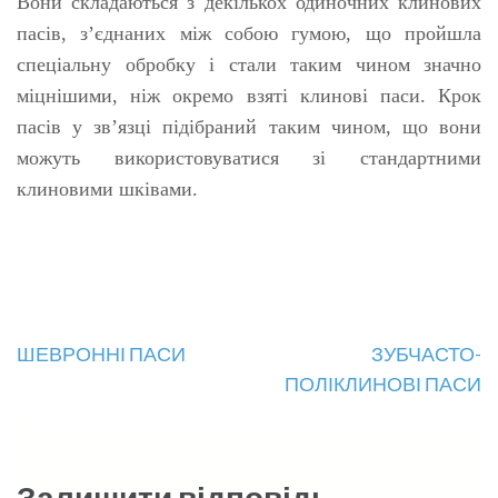
Вони складаються з декількох одиночних клинових
пасів, з’єднаних між собою гумою, що пройшла
спеціальну обробку і стали таким чином значно
міцнішими, ніж окремо взяті клинові паси. Крок
пасів у зв’язці підібраний таким чином, що вони
можуть використовуватися зі стандартними
клиновими шківами.
Навігація
ШЕВРОННІ ПАСИ
ЗУБЧАСТО-
ПОЛІКЛИНОВІ ПАСИ
записів
Залишити відповідь