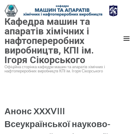
Перейти
до
Кафедра машин та
вмісту
(натисніть
апаратів хімічних і
Enter)
нафтопереробних
виробництв, КПІ ім.
Ігоря Сікорського
Офіційна сторінка кафедри машин та апаратів хімічних і
нафтопереробних виробництв КПІ ім. Ігоря Сікорського
Анонс ХХХVIII
Всеукраїнської науково-