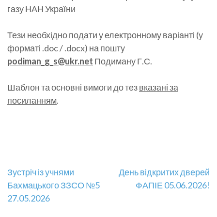
газу НАН України
Тези необхідно подати у електронному варіанті (у
форматі .doc / .docx) на пошту
podiman_g_s@ukr.net
Подиману Г.С.
Шаблон та основні вимоги до тез
вказані за
посиланням
.
Навігація
Зустріч із учнями
День відкритих дверей
Бахмацького ЗЗСО №5
ФАПІЕ 05.06.2026!
записів
27.05.2026